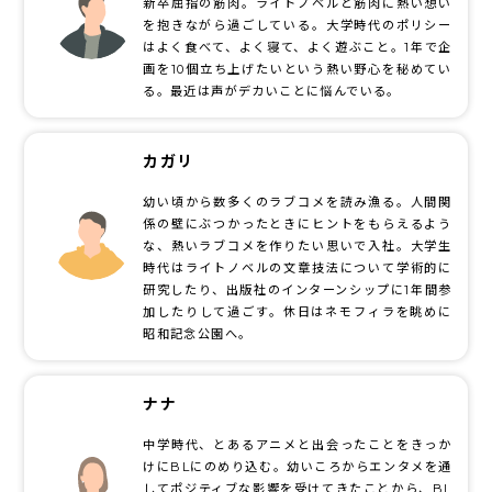
新卒屈指の筋肉。ライトノベルと筋肉に熱い想い
を抱きながら過ごしている。大学時代のポリシー
はよく食べて、よく寝て、よく遊ぶこと。1年で企
画を10個立ち上げたいという熱い野心を秘めてい
る。最近は声がデカいことに悩んでいる。
カガリ
幼い頃から数多くのラブコメを読み漁る。人間関
係の壁にぶつかったときにヒントをもらえるよう
な、熱いラブコメを作りたい思いで入社。大学生
時代はライトノベルの文章技法について学術的に
研究したり、出版社のインターンシップに1年間参
加したりして過ごす。休日はネモフィラを眺めに
昭和記念公園へ。
ナナ
中学時代、とあるアニメと出会ったことをきっか
けにBLにのめり込む。幼いころからエンタメを通
してポジティブな影響を受けてきたことから、BL