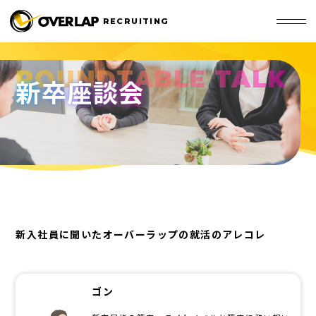
RECRUITING
Skip
to
ROUNDTABLE TALK
content
新卒座談会
新入社員に聞いたオーバーラップの就活のアレコレ
ゴン