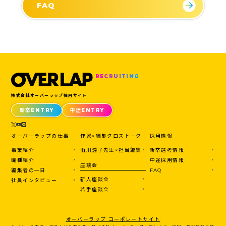
FAQ
RECRUITING
株式会社オーバーラップ採用サイト
新卒ENTRY
中途ENTRY
オーバーラップの仕事
作家×編集クロストーク
採用情報
事業紹介
雨川透子先生×担当編集
新卒選考情報
職種紹介
中途採用情報
座談会
編集者の一日
FAQ
新人座談会
社員インタビュー
若手座談会
オーバーラップ コーポレートサイト